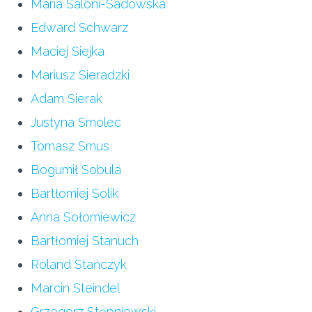
Maria Saloni-Sadowska
Edward Schwarz
Maciej Siejka
Mariusz Sieradzki
Adam Sierak
Justyna Smolec
Tomasz Smus
Bogumił Sobula
Bartłomiej Solik
Anna Sołomiewicz
Bartłomiej Stanuch
Roland Stańczyk
Marcin Steindel
Grzegorz Stępniewski