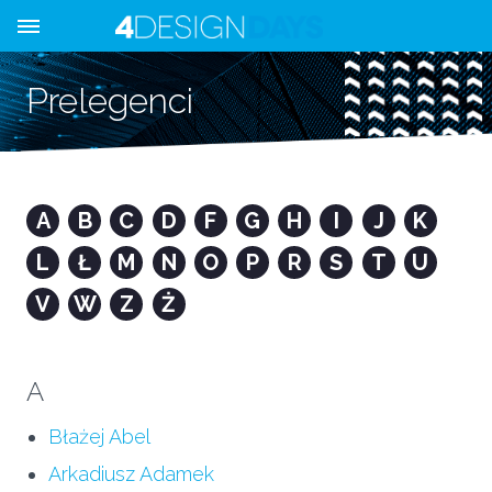
Prelegenci
A
B
C
D
F
G
H
I
J
K
L
Ł
M
N
O
P
R
S
T
U
V
W
Z
Ż
A
Błażej Abel
Arkadiusz Adamek