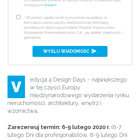
szczegółowe zawarte w naszej Polityce Prywatności pod
niniejszym
linkiem
.
* Wyrażam zgodę na otrzymywanie na podany w
formularzu adres poczty elektronicznej informacji
handlowych dotyczących oferty Polskie Towarzystwo
Wspierania Przedsiębiorczości S.A., jej spółek zależnych i
partnerów.
WYŚLIJ WIADOMOŚĆ
edycja 4 Design Days – największego
V
w tej części Europy
międzynarodowego wydarzenia rynku
nieruchomości, architektury, wnętrz i
wzornictwa.
Zarezerwuj termin: 6-9 lutego 2020 r.
(6-7
lutego Dni dla profesjonalistów, 8-9 lutego Dni