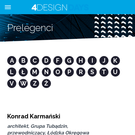
Prelegenci
A
B
C
D
F
G
H
I
J
K
L
Ł
M
N
O
P
R
S
T
U
V
W
Z
Ż
Konrad Karmański
architekt, Grupa Tubądzin,
przewodniczący, Łódzka Okręgowa