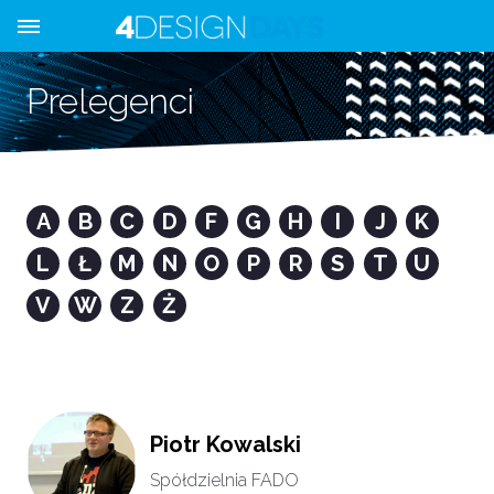
Prelegenci
A
B
C
D
F
G
H
I
J
K
L
Ł
M
N
O
P
R
S
T
U
V
W
Z
Ż
Piotr Kowalski
Spółdzielnia FADO