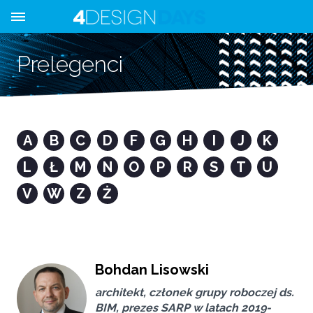
Prelegenci
A
B
C
D
F
G
H
I
J
K
L
Ł
M
N
O
P
R
S
T
U
V
W
Z
Ż
Bohdan Lisowski
architekt, członek grupy roboczej ds.
BIM, prezes SARP w latach 2019-