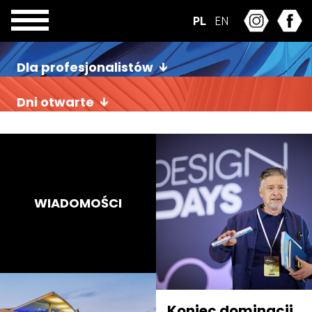
PL
EN
Dla profesjonalistów
Dni otwarte
WIADOMOŚCI
Koniec dominacji