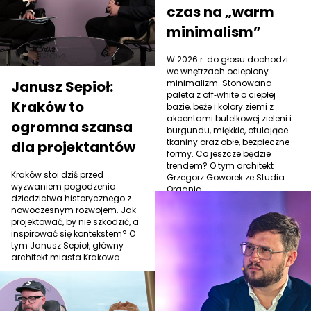
czas na „warm
minimalism”
W 2026 r. do głosu dochodzi
we wnętrzach ocieplony
Janusz Sepioł:
minimalizm. Stonowana
paleta z off‑white o ciepłej
Kraków to
bazie, beże i kolory ziemi z
akcentami butelkowej zieleni i
ogromna szansa
burgundu, miękkie, otulające
tkaniny oraz obłe, bezpieczne
dla projektantów
formy. Co jeszcze będzie
trendem? O tym architekt
Kraków stoi dziś przed
Grzegorz Goworek ze Studia
wyzwaniem pogodzenia
Organic.
dziedzictwa historycznego z
nowoczesnym rozwojem. Jak
projektować, by nie szkodzić, a
inspirować się kontekstem? O
tym Janusz Sepioł, główny
architekt miasta Krakowa.