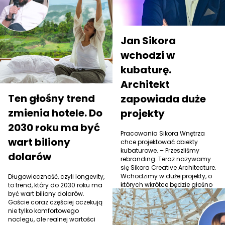
Jan Sikora
wchodzi w
kubaturę.
Architekt
Ten głośny trend
zapowiada duże
zmienia hotele. Do
projekty
2030 roku ma być
Pracowania Sikora Wnętrza
wart biliony
chce projektować obiekty
kubaturowe. – Przeszliśmy
dolarów
rebranding. Teraz nazywamy
się Sikora Creative Architecture.
Wchodzimy w duże projekty, o
Długowieczność, czyli longevity,
których wkrótce będzie głośno
to trend, który do 2030 roku ma
– zapowiada Jan Sikora.
być wart biliony dolarów.
Goście coraz częściej oczekują
nie tylko komfortowego
noclegu, ale realnej wartości