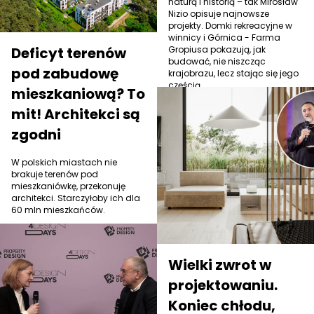
naturą i historią – tak Mirosław
Nizio opisuje najnowsze
projekty. Domki rekreacyjne w
winnicy i Górnica - Farma
Deficyt terenów
Gropiusa pokazują, jak
budować, nie niszcząc
pod zabudowę
krajobrazu, lecz stając się jego
częścią.
mieszkaniową? To
mit! Architekci są
zgodni
W polskich miastach nie
brakuje terenów pod
mieszkaniówkę, przekonuję
architekci. Starczyłoby ich dla
60 mln mieszkańców.
Wielki zwrot w
projektowaniu.
Koniec chłodu,