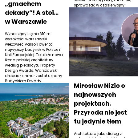
„gmachem
sprawdzać w czasie wojny
jako element fortyfikacji.
dekady”! A stoi…
w Warszawie
Wznoszący się na 310 m
wysokości warszawski
wieżowiec Varso Tower to
najwyższy budynek w Polsce i
Unii Europejskiej. To także nowa
ikona polskiej architektury
według plebiscytu Property
Design Awards. Warszawski
drapacz chmur został uznany
Budynkiem Dekady.
Mirosław Nizio o
najnowszych
projektach.
Przyroda nie jest
tu jedynie tłem
Architektura jako dialog z