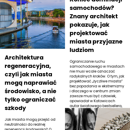
samochodów?
Znany architekt
pokazuje, jak
projektować
miasta przyjazne
ludziom
Architektura
Ograniczanie ruchu
regeneracyjna,
samochodowego w miastach
nie musi wcale oznaczać
czyli jak miasta
radykalnych kroków. O tym, jak
mogą naprawiać
projektować „życzliwe miasta”
bez popadania w ekstremizmy
środowisko, a nie
i dlaczego w centrum zmian
zawsze musi być człowiek,
tylko ograniczać
opowiadał w Katowicach
autor światowego bestsellera,
szkody
David Sim.
Jak miasta mogą przejść od
neutralności do realnej
regeneracji środowiska? O