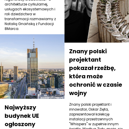
architekturze cyrkularnej,
usługach ekosystemowych i
roli dziedzictwa w
transformacji rozmawiamy z
Natalią Gnoińską z Fundacji
8Marca.
Znany polski
projektant
pokazał rzeźbę,
która może
ochronić w czasie
wojny
Znany polski projektant i
Najwyższy
innowator, Oskar Zięta,
budynek UE
zaprezentował kolekcję
instalacji przestrzennych
ogłoszony
"Whispers" w zupełnie innym
świetle. Według Zięty, może się