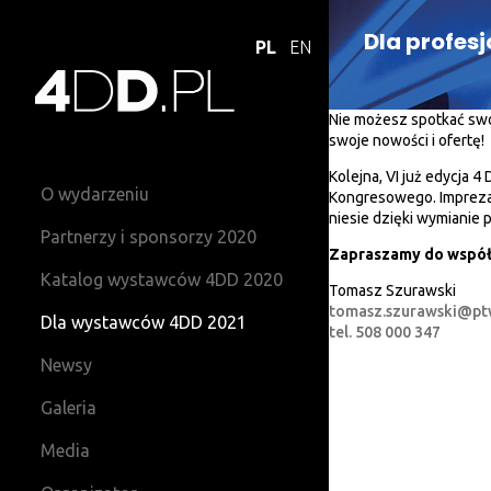
Dla profes
PL
EN
Nie możesz spotkać swo
swoje nowości i ofertę!
Kolejna, VI już edycja
O wydarzeniu
Kongresowego. Impreza r
niesie dzięki wymianie 
Partnerzy i sponsorzy 2020
Zapraszamy do współ
Katalog wystawców 4DD 2020
Tomasz Szurawski
tomasz.szurawski@pt
Dla wystawców 4DD 2021
tel. 508 000 347
Newsy
Galeria
Media