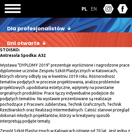
PL
EN
Dla profesjonalistów
Dni otwarte
STOISKO:
Antresola Spodka: A32
Wystawa "DYPLOMY 2019" prezentuje wyróżnione i nagrodzone prace
dyplomowe uczniów Zespołu Szkół Plastycznych w Katowicach,
których obrony odbyły się w kwietniu 2019 roku. Różnorodność
tematów podjętych w procesie projektowania, analiza problemów
projektowych ,upodobania estetyczne, wpłyneły na powstanie
orginalnych produktów. Prace łączy indywidualne podejście do
podjętych tematów. Na wystawie prezentowane są realizacje
pochodzące z Pracowni Jubilerstwa, Technik Graficznych, Technik
Rzeźbiarskich oraz Realizacji Intermedialnych. Całość stanowi przegląd
dokonań młodych projektantów, którzy w kreatywny sposób
interpretują podjęte tematy.
Zespół Szkół Plastycznych w Katowicach istnieje od 70 lat. Jest jedną z