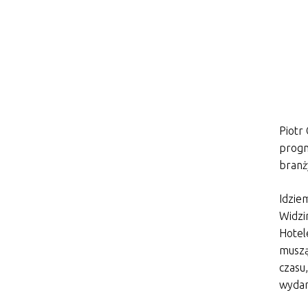
Piotr
progn
branż
Idzie
Widzi
Hotel
muszą
czasu
wydar