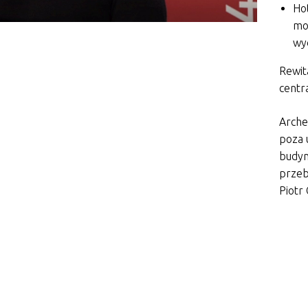
Hot
moż
wy
Rewit
centra
Arche
poza 
budyn
przeb
Piotr