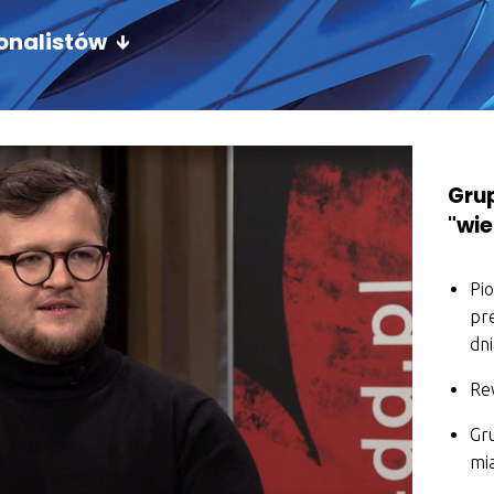
jonalistów
Grup
"wie
Pio
pr
dn
Rew
Gru
mi