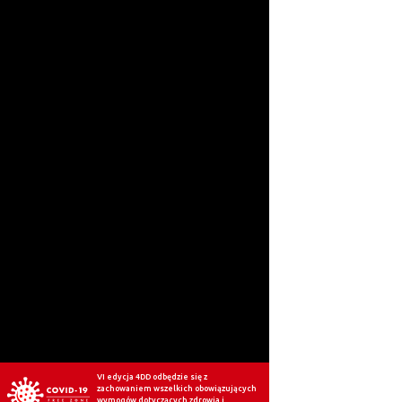
VI edycja 4DD odbędzie się z
zachowaniem wszelkich obowiązujących
wymogów dotyczących zdrowia i