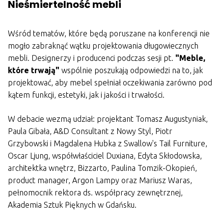
Nieśmiertelność mebli
Wśród tematów, które będą poruszane na konferencji nie
mogło zabraknąć wątku projektowania długowiecznych
mebli. Designerzy i producenci podczas sesji pt.
"Meble,
które trwają"
wspólnie poszukają odpowiedzi na to, jak
projektować, aby mebel spełniał oczekiwania zarówno pod
kątem funkcji, estetyki, jak i jakości i trwałości.
W debacie wezmą udział: projektant Tomasz Augustyniak,
Paula Gibała, A&D Consultant z Nowy Styl, Piotr
Grzybowski i Magdalena Hubka z Swallow's Tail Furniture,
Oscar Ljung, współwłaściciel Duxiana, Edyta Skłodowska,
architektka wnętrz, Bizzarto, Paulina Tomzik-Okopień,
product manager, Argon Lampy oraz Mariusz Waras,
pełnomocnik rektora ds. współpracy zewnętrznej,
Akademia Sztuk Pięknych w Gdańsku.