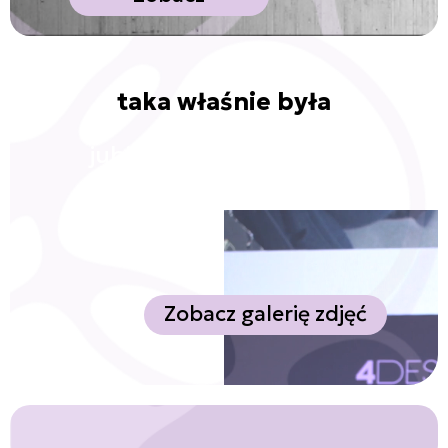
taka właśnie była
jubileuszowa X edycja 4
Design Days
Zobacz galerię zdjęć