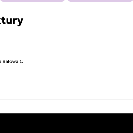
ktury
la Balowa C