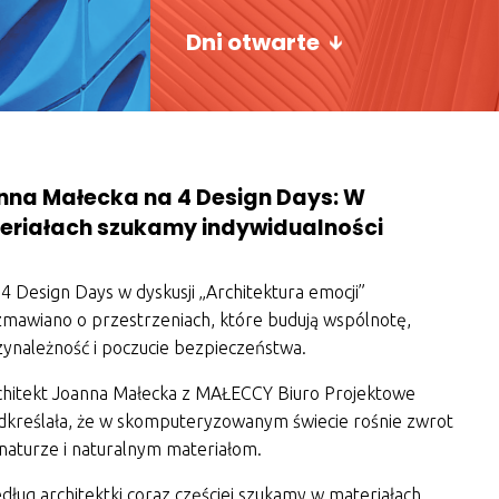
Dni otwarte
nna Małecka na 4 Design Days: W
eriałach szukamy indywidualności
4 Design Days w dyskusji „Architektura emocji”
zmawiano o przestrzeniach, które budują wspólnotę,
zynależność i poczucie bezpieczeństwa.
chitekt Joanna Małecka z MAŁECCY Biuro Projektowe
dkreślała, że w skomputeryzowanym świecie rośnie zwrot
 naturze i naturalnym materiałom.
ług architektki coraz częściej szukamy w materiałach