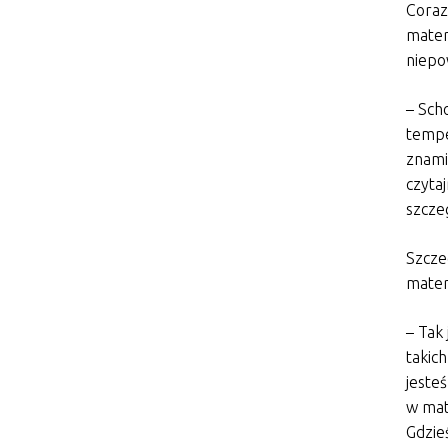
Coraz
mater
niepo
– Scho
temper
znami
czyta
szcze
Szcze
materi
– Tak
takic
jeste
w mate
Gdzie