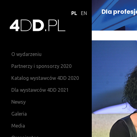
Dla profes
PL
EN
O wydarzeniu
Partnerzy i sponsorzy 2020
Katalog wystawców 4DD 2020
Dla wystawców 4DD 2021
Newsy
Galeria
Media