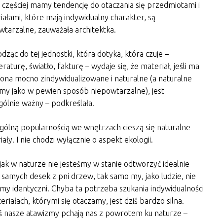
 częściej mamy tendencję do otaczania się przedmiotami i
iałami, które mają indywidualny charakter, są
wtarzalne, zauważała architektka.
dząc do tej jednostki, która dotyka, która czuje –
aturę, światło, fakturę – wydaje się, że materiał, jeśli ma
ona mocno zindywidualizowane i naturalne (a naturalne
jmy jako w pewien sposób niepowtarzalne), jest
gólnie ważny – podkreślała.
gólną popularnością we wnętrzach cieszą się naturalne
ały. I nie chodzi wyłącznie o aspekt ekologii.
 jak w naturze nie jesteśmy w stanie odtworzyć idealnie
h samych desek z pni drzew, tak samo my, jako ludzie, nie
śmy identyczni. Chyba ta potrzeba szukania indywidualności
riałach, którymi się otaczamy, jest dziś bardzo silna.
ś nasze atawizmy pchają nas z powrotem ku naturze –