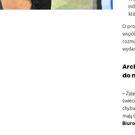
ind
któ
O pro
wspól
rozma
wyda
Arch
do 
– Żyj
świeci
chyba
mają 
Biuro