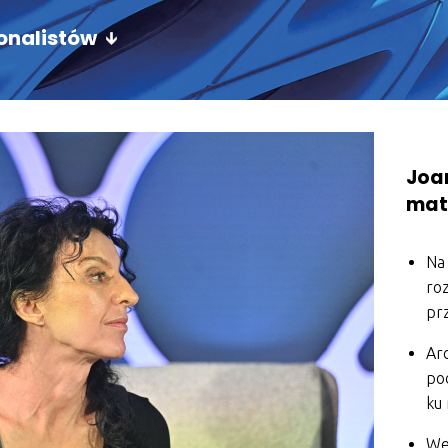
jonalistów
Joa
mat
Na 
ro
pr
Ar
po
ku
Wed