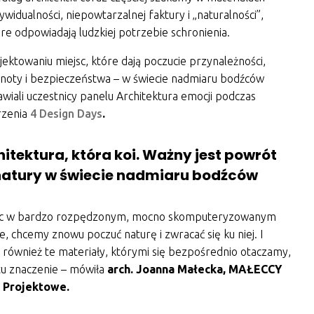
ywidualności, niepowtarzalnej faktury i „naturalności”,
re odpowiadają ludzkiej potrzebie schronienia.
jektowaniu miejsc, które dają poczucie przynależności,
noty i bezpieczeństwa – w świecie nadmiaru bodźców
wiali uczestnicy panelu Architektura emocji podczas
rzenia
4 Design Days
.
itektura, która koi. Ważny jest powrót
natury w świecie nadmiaru bodźców
ąc w bardzo rozpędzonym, mocno skomputeryzowanym
e, chcemy znowu poczuć naturę i zwracać się ku niej. I
 również te materiały, którymi się bezpośrednio otaczamy,
tu znaczenie – mówiła
arch. Joanna Małecka, MAŁECCY
 Projektowe.