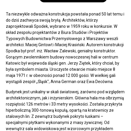
Ta niezwykle odważna konstrukcja powstała ponad 50 lat temu i
do dziś zachwyca swoją bryłą. Architektów, którzy
zaprojektowali Spodek, wybrano w 1959 roku w konkursie. W
skład zespołu projektantów z Biura Studiów i Projektów
Typowych Budownictwa Przemysłowego z Warszawy weszli
architekci: Maciej Gintowt i Maciej Krasiński. Autorem konstrukcji
Spodka był prof. inż. Wacław Zalewski, genialny konstruktor.
Gorącym zwolennikiem budowy nowoczesnej hali w centrum
Katowic był wojewoda śląski gen. Jerzy Ziętek, który chciał, by
była symbolem miasta. Uroczyste otwarcie miało miejsce 8
maja 1971 r. w obecności ponad 12 000 gości. W wielkiej gali
wystąpili zespół „Śląsk", Anna German oraz Ewa Decówna.
Budynek jest unikalny w skali światowej, zarówno pod względem
architektonicznym, jak i inżynierskim. Główna hala ma olbrzymią
rozpiętość 126 metrów i 33 metry wysokości. Została przykryta
hiperboliczną 300-tonową kopułą, opartą na kratownicy ze
stalowych lin. Z zewnątrz budynek pokryto łuskami –
specjalnymi płytkami wykonanymi z masy żywicznej. Od
wewnątrz sala widowiskowa jest wzorcowym przykładem