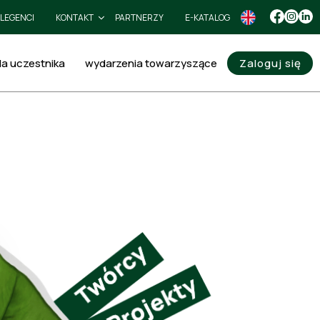
LEGENCI
KONTAKT
PARTNERZY
E-KATALOG
la uczestnika
wydarzenia towarzyszące
Zaloguj się