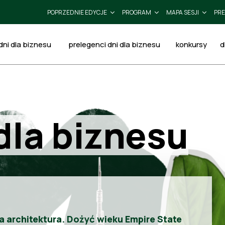
POPRZEDNIE EDYCJE
PROGRAM
MAPA SESJI
PRE
ni dla biznesu
prelegenci dni dla biznesu
konkursy
d
dla biznesu
a architektura. Dożyć wieku Empire State