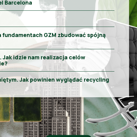
tel Barcelona
 na fundamentach GZM zbudować spójną
ak idzie nam realizacja celów
ie?
ętym. Jak powinien wyglądać recycling
rchitektury