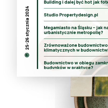
Building i dalej być hot jak fo
25-26 stycznia 2024
Studio Propertydesign.pl
Megamiasto na Śląsku – jak
urbanistycznie metropolię?
Zrównoważone budownictwo. J
klimatycznych w budownictw
Budownictwo w obiegu zamkni
budynków w praktyce?
Design bez plastiku
Studio Propertydesign.pl
Wykład z cyklu: Mistrzowie A