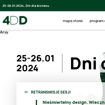
25-26.01.2024, Dni dla biznesu
mapa stoisk
program d
Array
Dni 
25-26.01
2024
RETRANSMISJE SESJI
Nieśmiertelny design. Wieczn