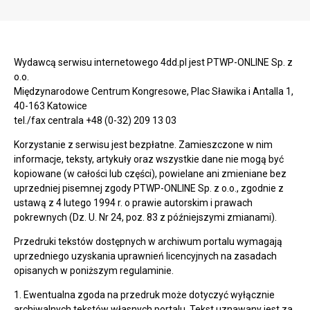
Wydawcą serwisu internetowego 4dd.pl jest PTWP-ONLINE Sp. z
o.o.
Międzynarodowe Centrum Kongresowe, Plac Sławika i Antalla 1,
40-163 Katowice
tel./fax centrala +48 (0-32) 209 13 03
Korzystanie z serwisu jest bezpłatne. Zamieszczone w nim
informacje, teksty, artykuły oraz wszystkie dane nie mogą być
kopiowane (w całości lub części), powielane ani zmieniane bez
uprzedniej pisemnej zgody PTWP-ONLINE Sp. z o.o., zgodnie z
ustawą z 4 lutego 1994 r. o prawie autorskim i prawach
pokrewnych (Dz. U. Nr 24, poz. 83 z późniejszymi zmianami).
Przedruki tekstów dostępnych w archiwum portalu wymagają
uprzedniego uzyskania uprawnień licencyjnych na zasadach
opisanych w poniższym regulaminie.
1. Ewentualna zgoda na przedruk może dotyczyć wyłącznie
archiwalnych tekstów własnych portalu. Tekst uznawany jest za