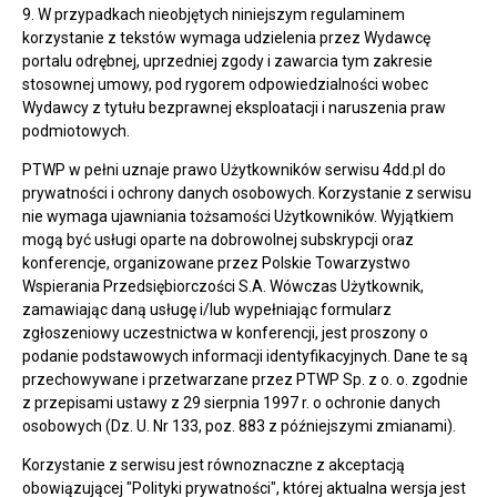
9. W przypadkach nieobjętych niniejszym regulaminem
korzystanie z tekstów wymaga udzielenia przez Wydawcę
portalu odrębnej, uprzedniej zgody i zawarcia tym zakresie
stosownej umowy, pod rygorem odpowiedzialności wobec
Wydawcy z tytułu bezprawnej eksploatacji i naruszenia praw
podmiotowych.
PTWP w pełni uznaje prawo Użytkowników serwisu 4dd.pl do
prywatności i ochrony danych osobowych. Korzystanie z serwisu
nie wymaga ujawniania tożsamości Użytkowników. Wyjątkiem
mogą być usługi oparte na dobrowolnej subskrypcji oraz
konferencje, organizowane przez Polskie Towarzystwo
Wspierania Przedsiębiorczości S.A. Wówczas Użytkownik,
zamawiając daną usługę i/lub wypełniając formularz
zgłoszeniowy uczestnictwa w konferencji, jest proszony o
podanie podstawowych informacji identyfikacyjnych. Dane te są
przechowywane i przetwarzane przez PTWP Sp. z o. o. zgodnie
z przepisami ustawy z 29 sierpnia 1997 r. o ochronie danych
osobowych (Dz. U. Nr 133, poz. 883 z późniejszymi zmianami).
Korzystanie z serwisu jest równoznaczne z akceptacją
obowiązującej "Polityki prywatności", której aktualna wersja jest