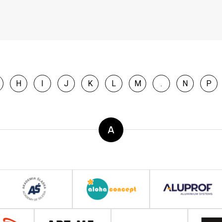
H
I
J
K
L
M
.
N
P
A