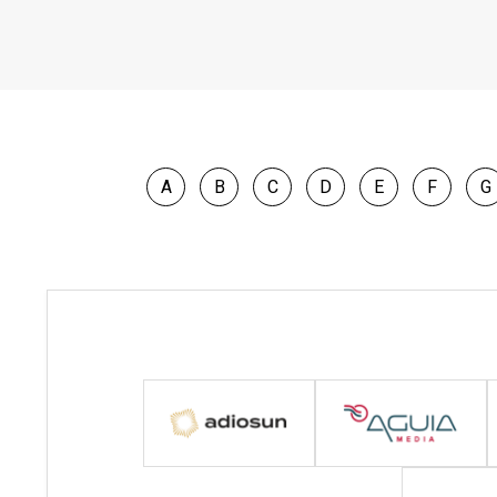
A
B
C
D
E
F
G