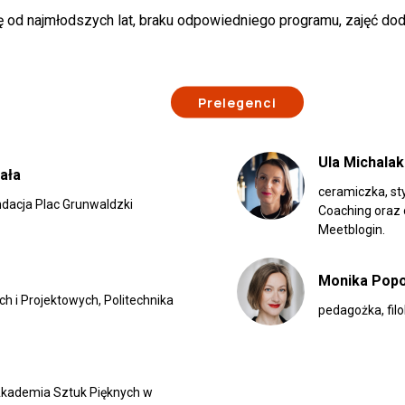
kę od najmłodszych lat, braku odpowiedniego programu, zajęć dod
Prelegenci
Ula Michalak
ała
ceramiczka, sty
ndacja Plac Grunwaldzki
Coaching oraz 
Meetblogin.
Monika Pop
h i Projektowych, Politechnika
pedagożka, fil
 Akademia Sztuk Pięknych w