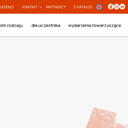
LEGENCI
KONTAKT
PARTNERZY
E-KATALOG
oim rodzaju
dla uczestnika
wydarzenia towarzyszące