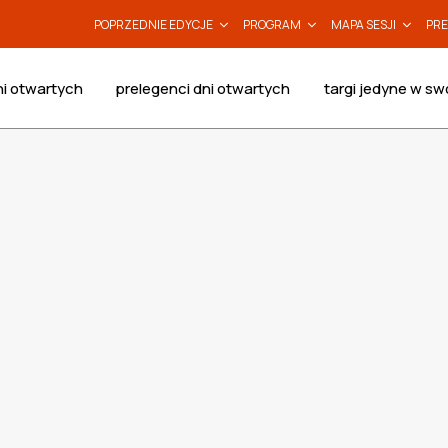
POPRZEDNIE EDYCJE
PROGRAM
MAPA SESJI
PRE
i otwartych
prelegenci dni otwartych
targi jedyne w sw