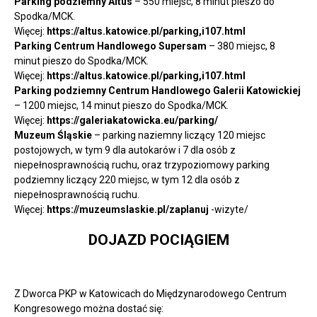
Parking podziemny Altus
– 550 miejsc, 8 minut pieszo do
Spodka/MCK.
Więcej:
https://altus.katowice.pl/parking,i107.html
Parking Centrum Handlowego Supersam
– 380 miejsc, 8
minut pieszo do Spodka/MCK.
Więcej:
https://altus.katowice.pl/parking,i107.html
Parking podziemny Centrum Handlowego Galerii Katowickiej
– 1200 miejsc, 14 minut pieszo do Spodka/MCK.
Więcej:
https://galeriakatowicka.eu/parking/
Muzeum Śląskie
– parking naziemny liczący 120 miejsc
postojowych, w tym 9 dla autokarów i 7 dla osób z
niepełnosprawnością ruchu, oraz trzypoziomowy parking
podziemny liczący 220 miejsc, w tym 12 dla osób z
niepełnosprawnością ruchu.
Więcej:
https://muzeumslaskie.pl/zaplanuj
-wizyte/
DOJAZD POCIĄGIEM
Z Dworca PKP w Katowicach do Międzynarodowego Centrum
Kongresowego można dostać się: