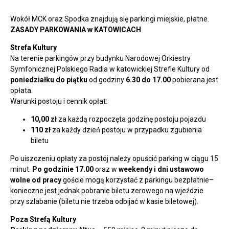
Wokół MCK oraz Spodka znajdują się parkingi miejskie, płatne.
ZASADY PARKOWANIA w KATOWICACH
Strefa Kultury
Na terenie parkingów przy budynku Narodowej Orkiestry
Symfonicznej Polskiego Radia w katowickiej Strefie Kultury od
poniedziałku do piątku
od godziny
6.30 do 17.00
pobierana jest
opłata.
Warunki postoju i cennik opłat:
10,00 zł
za każdą rozpoczęta godzinę postoju pojazdu
110 zł
za każdy dzień postoju w przypadku zgubienia
biletu
Po uiszczeniu opłaty za postój należy opuścić parking w ciągu 15
minut.
Po godzinie 17.00
oraz w
weekendy i dni ustawowo
wolne od pracy
goście mogą korzystać z parkingu bezpłatnie–
konieczne jest jednak pobranie biletu zerowego na wjeździe
przy szlabanie (biletu nie trzeba odbijać w kasie biletowej).
Poza Strefą Kultury