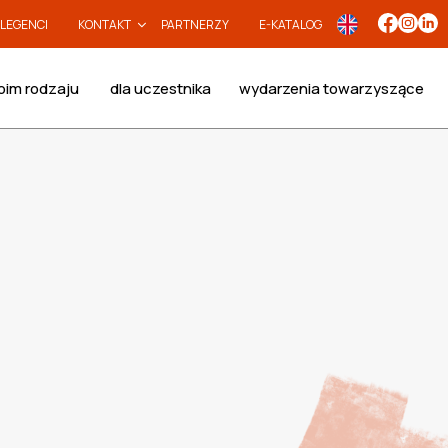
LEGENCI
KONTAKT
PARTNERZY
E-KATALOG
oim rodzaju
dla uczestnika
wydarzenia towarzyszące