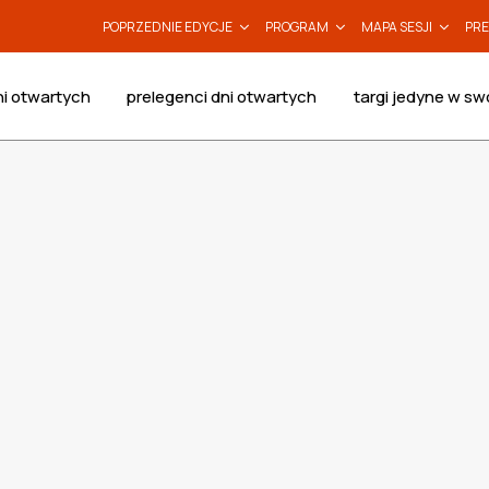
POPRZEDNIE EDYCJE
PROGRAM
MAPA SESJI
PRE
i otwartych
prelegenci dni otwartych
targi jedyne w sw