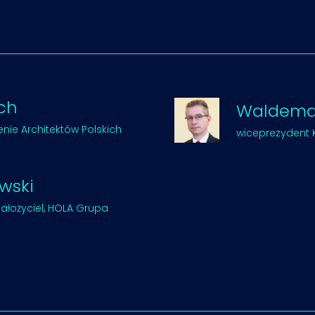
ch
Waldemar
enie Architektów Polskich
wiceprezydent 
wski
założyciel, HOLA Grupa