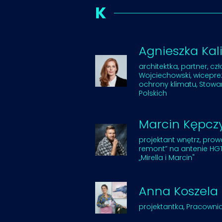
K
Agnieszka Kal
architektka, partner, cz
Wojciechowski, wicepre
ochrony klimatu, Stowa
Polskich
Marcin Kępczy
projektant wnętrz, pro
remont” na antenie HGT
„Mirella i Marcin"
Anna Koszela
projektantka, Pracownia