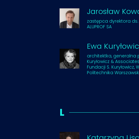
Jarosław Kowa
zastępca dyrektora ds.
ALUPROF SA
Ewa Kuryłowic
architektka, generalna 
Kuryłowicz & Associate
Fundacji S. Kuryłowicz, W
Politechnika Warszaws
L
Katarzyna Lis