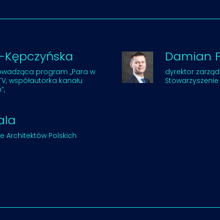
ał-Kępczyńska
Damian F
prowadząca program „Para w
dyrektor zarząd
V, współautorka kanału
Stowarzyszenie
”,
ala
ie Architektów Polskich