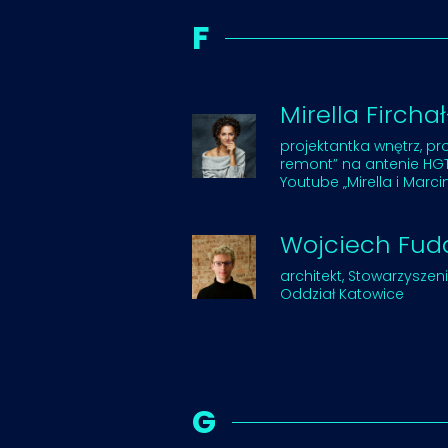
F
Mirella Firch
projektantka wnętrz, 
remont” na antenie HGT
Youtube „Mirella i Marcin
Wojciech Fud
architekt, Stowarzyszen
Oddział Katowice
G