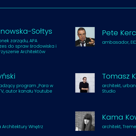
inowska-Sołtys
Pete Ker
łonek zarządu, APA
ambasador, EIDD
zes do spraw środowiska i
rzyszenie Architektów
ński
Tomasz K
wadzący program „Para w
architekt, urbani
V, autor kanału Youtube
Studio
Kama Ko
 Architektury Wnętrz
architekt, Trem