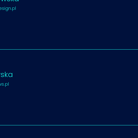
esign.pl
wska
s.pl