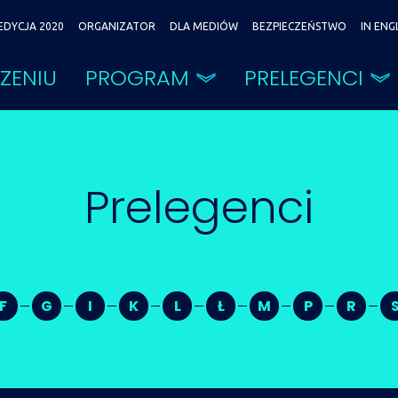
EDYCJA 2020
ORGANIZATOR
DLA MEDIÓW
BEZPIECZEŃSTWO
IN ENG
ZENIU
PROGRAM
PRELEGENCI
Prelegenci
F
G
I
K
L
Ł
M
P
R