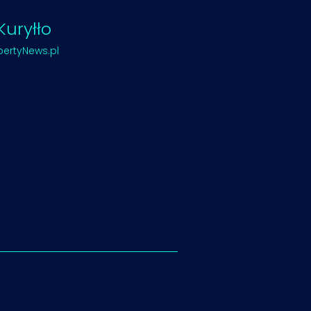
uryłło
pertyNews.pl