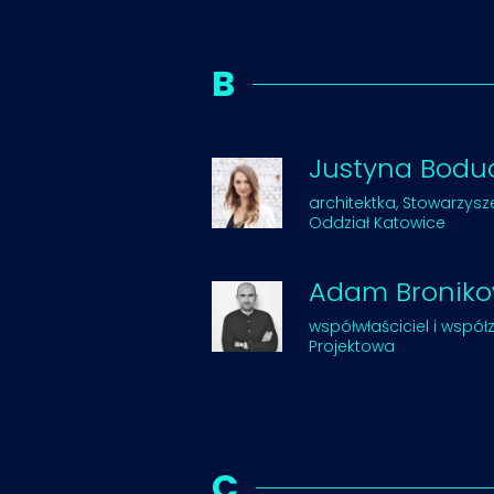
B
Justyna Bodu
architektka, Stowarzysz
Oddział Katowice
Adam Broniko
współwłaściciel i współ
Projektowa
C