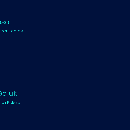
asa
 Arquitectos
Galuk
oca Polska