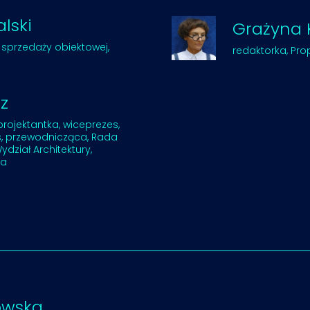
lski
Grażyna K
 sprzedaży obiektowej,
redaktorka, Pro
z
projektantka, wiceprezes,
s, przewodnicząca, Rada
ydział Architektury,
ka
owska