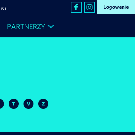
Logowanie
LISH
PARTNERZY
S
T
V
Z