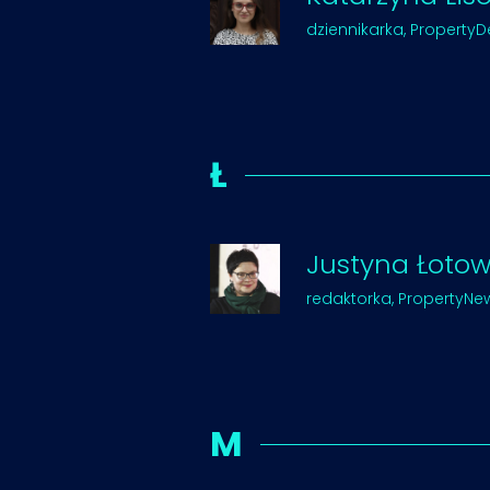
dziennikarka, PropertyD
Ł
Justyna Łoto
redaktorka, PropertyNew
M