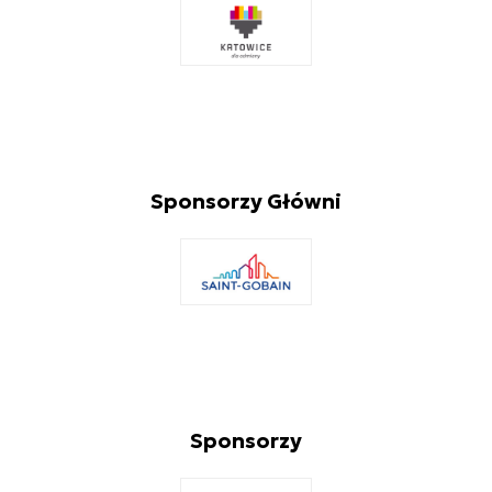
Pobierz
materiały
Strona
www
Sponsorzy Główni
Sponsorzy