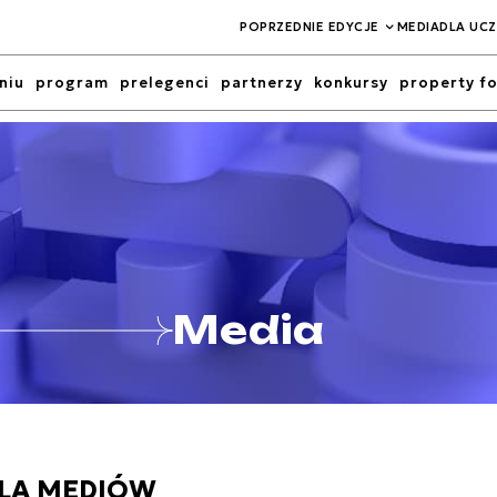
POPRZEDNIE EDYCJE
MEDIA
DLA UCZ
niu
program
prelegenci
partnerzy
konkursy
property f
Media
LA MEDIÓW