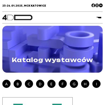
23-24.01.2025, MCK KATOWICE
Katalog wystawców
A
B
C
D
E
F
G
H
I