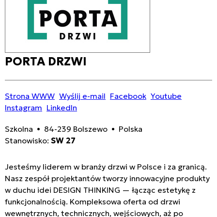
PORTA DRZWI
Strona WWW
Wyślij e-mail
Facebook
Youtube
Instagram
LinkedIn
Szkolna • 84-239 Bolszewo • Polska
Stanowisko:
SW 27
Jesteśmy liderem w branży drzwi w Polsce i za granicą.
Nasz zespół projektantów tworzy innowacyjne produkty
w duchu idei DESIGN THINKING — łącząc estetykę z
funkcjonalnością. Kompleksowa oferta od drzwi
wewnętrznych, technicznych, wejściowych, aż po