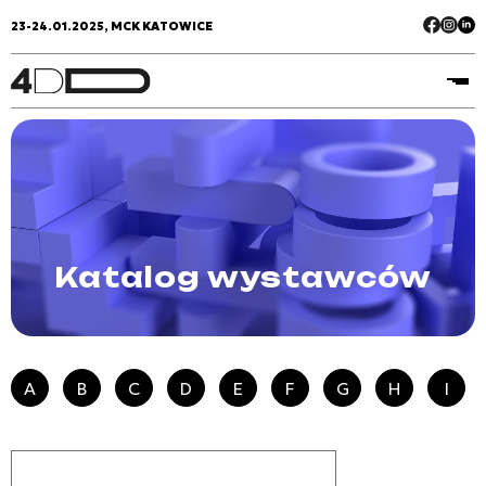
23-24.01.2025, MCK KATOWICE
Katalog wystawców
A
B
C
D
E
F
G
H
I