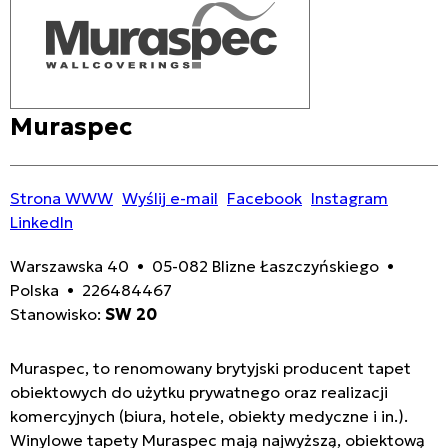
Muraspec
Strona WWW
Wyślij e-mail
Facebook
Instagram
LinkedIn
Warszawska 40 • 05-082 Blizne Łaszczyńskiego •
Polska • 226484467
Stanowisko:
SW 20
Muraspec, to renomowany brytyjski producent tapet
obiektowych do użytku prywatnego oraz realizacji
komercyjnych (biura, hotele, obiekty medyczne i in.).
Winylowe tapety Muraspec mają najwyższą, obiektową