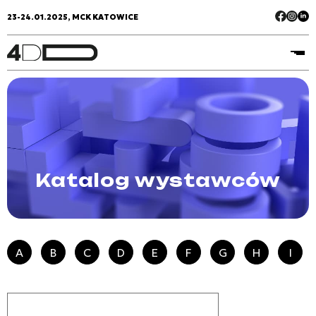
23-24.01.2025, MCK KATOWICE
Katalog wystawców
A
B
C
D
E
F
G
H
I