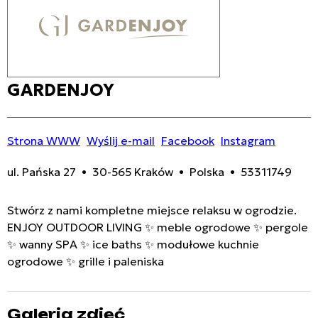
GARDENJOY
Strona WWW
Wyślij e-mail
Facebook
Instagram
ul. Pańska 27 • 30-565 Kraków • Polska • 53311749
Stwórz z nami kompletne miejsce relaksu w ogrodzie.
ENJOY OUTDOOR LIVING ✨ meble ogrodowe ✨ pergole
✨ wanny SPA ✨ ice baths ✨ modułowe kuchnie
ogrodowe ✨ grille i paleniska
Galeria zdjęć