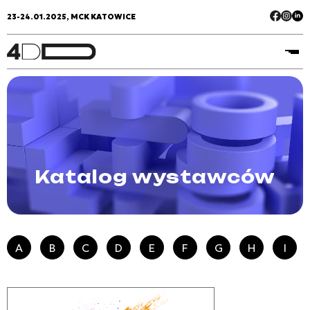
23-24.01.2025, MCK KATOWICE
Katalog wystawców
A
B
C
D
E
F
G
H
I