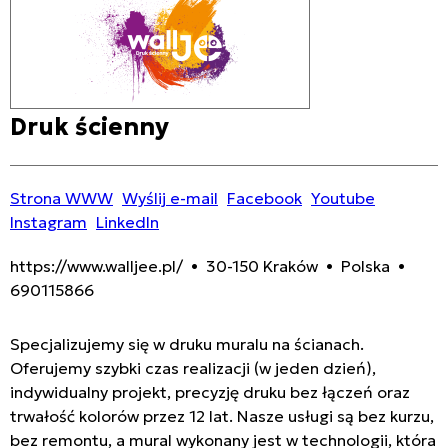
Druk ścienny
Strona WWW
Wyślij e-mail
Facebook
Youtube
Instagram
LinkedIn
https://www.walljee.pl/ • 30-150 Kraków • Polska •
690115866
Specjalizujemy się w druku muralu na ścianach.
Oferujemy szybki czas realizacji (w jeden dzień),
indywidualny projekt, precyzję druku bez łączeń oraz
trwałość kolorów przez 12 lat. Nasze usługi są bez kurzu,
bez remontu, a mural wykonany jest w technologii, która