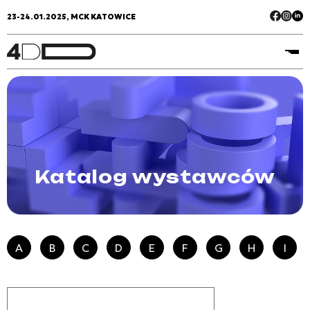
23-24.01.2025, MCK KATOWICE
Katalog wystawców
A
B
C
D
E
F
G
H
I