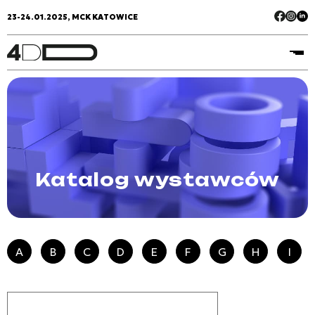
23-24.01.2025, MCK KATOWICE
Katalog wystawców
A
B
C
D
E
F
G
H
I