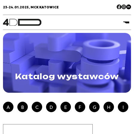
23-24.01.2025, MCK KATOWICE
Katalog wystawców
A
B
C
D
E
F
G
H
I