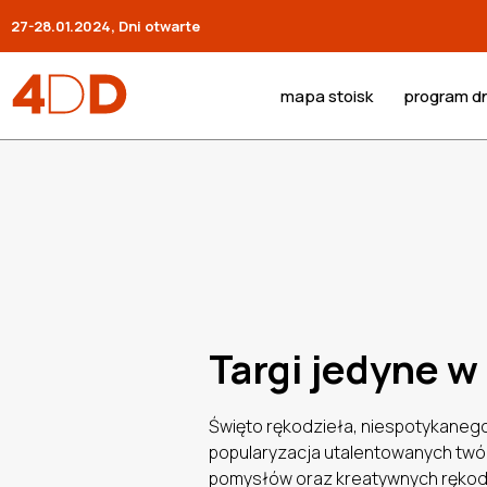
27-28.01.2024, Dni otwarte
mapa stoisk
program dn
Targi jedyne w
Święto rękodzieła, niespotykanego
popularyzacja utalentowanych twó
pomysłów oraz kreatywnych rękodzie