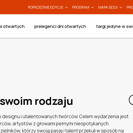
POPRZEDNIE EDYCJE
PROGRAM
MAPA SESJI
PRE
i otwartych
prelegenci dni otwartych
targi jedyne w sw
 swoim rodzaju
 designu i utalentowanych twórców. Celem wydarzenia jest
rców, artystów z głowami pełnymi niespotykanych
lników, którzy swoją pasję i talent przekuli w sposób na