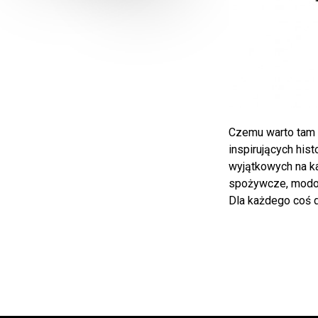
Czemu warto tam 
inspirujących his
wyjątkowych na k
spożywcze, modow
Dla każdego coś d