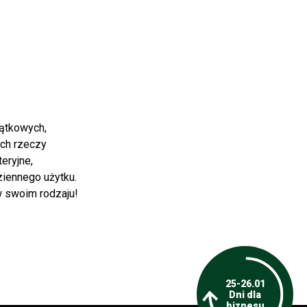
jątkowych,
ach rzeczy
eryjne,
iennego użytku.
w swoim rodzaju!
25-26.01
Dni dla
biznesu