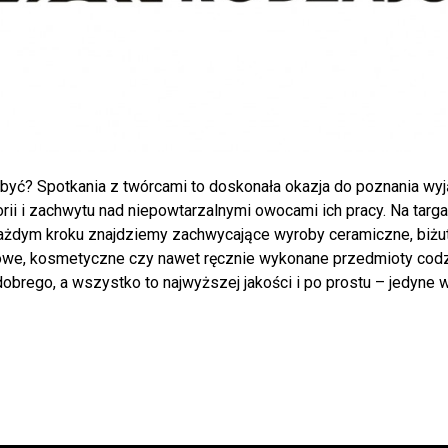
być? Spotkania z twórcami to doskonała okazja do poznania wy
torii i zachwytu nad niepowtarzalnymi owocami ich pracy. Na targ
ażdym kroku znajdziemy zachwycające wyroby ceramiczne, biżut
e, kosmetyczne czy nawet ręcznie wykonane przedmioty codz
obrego, a wszystko to najwyższej jakości i po prostu – jedyne 