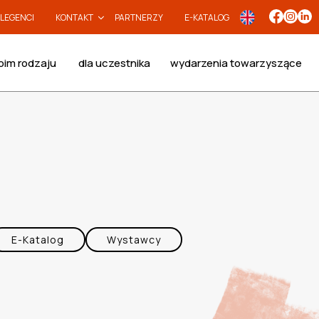
LEGENCI
KONTAKT
PARTNERZY
E-KATALOG
oim rodzaju
dla uczestnika
wydarzenia towarzyszące
E-Katalog
Wystawcy