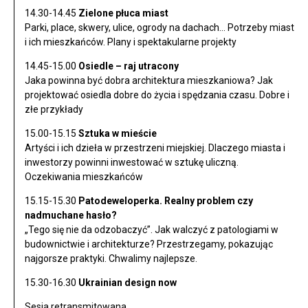
14.30-14.45
Zielone płuca miast
Parki, place, skwery, ulice, ogrody na dachach... Potrzeby miast
i ich mieszkańców. Plany i spektakularne projekty
14.45-15.00
Osiedle – raj utracony
Jaka powinna być dobra architektura mieszkaniowa? Jak
projektować osiedla dobre do życia i spędzania czasu. Dobre i
złe przykłady
15.00-15.15
Sztuka w mieście
Artyści i ich dzieła w przestrzeni miejskiej. Dlaczego miasta i
inwestorzy powinni inwestować w sztukę uliczną.
Oczekiwania mieszkańców
15.15-15.30
Patodeweloperka. Realny problem czy
nadmuchane hasło?
„Tego się nie da odzobaczyć”. Jak walczyć z patologiami w
budownictwie i architekturze? Przestrzegamy, pokazując
najgorsze praktyki. Chwalimy najlepsze.
15.30-16.30
Ukrainian design now
Sesja retransmitowana