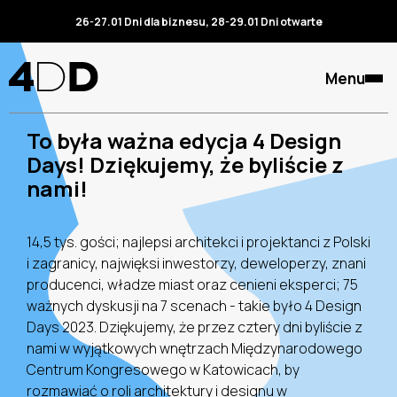
26-27.01 Dni dla biznesu, 28-29.01 Dni otwarte
Menu
To była ważna edycja 4 Design
Days! Dziękujemy, że byliście z
nami!
14,5 tys. gości; najlepsi architekci i projektanci z Polski
i zagranicy, najwięksi inwestorzy, deweloperzy, znani
producenci, władze miast oraz cenieni eksperci; 75
ważnych dyskusji na 7 scenach - takie było 4 Design
Days 2023. Dziękujemy, że przez cztery dni byliście z
nami w wyjątkowych wnętrzach Międzynarodowego
Centrum Kongresowego w Katowicach, by
rozmawiać o roli architektury i designu w