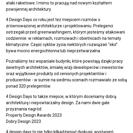
ataki rakietowe. I mimo to pracują nad nowym kształtem
powojennej architektury.
4 Design Days co roku jest też miejscem rozmów o
zrównoważonej architekturze i projektowaniu. Prelegenci
ostrzegali przed greenwashingiem, którym jesteśmy atakowani
codziennie: w reklamach, rozmowach i obietnicach na tematy
klimatyczne. Część cyklów życia niektórych rozwiązań “eko”
bywa mocno energochłonna lub nieprzetwarzalna.
Poznaliśmy też wspaniałe budynki, które powstają dzięki pracy
świetnych architektów, śmiałej wizji deweloperów i inwestorów
oraz wyjątkowe produkty od cenionych projektantów i
producentów - w sumie na siedmiu scenach rozmawiało ze sobą
ponad 320 prelegentów.
4 Design Days to także miejsce, w którym doceniamy dobrą
architekturę i niepowtarzalny design. Za nami dwie gale
przyznania nagród:
Property Design Awards 2023
Dobry Design 2023
4 design days to nie tylko kilkadziesiąt dyskusji, wystąpień,