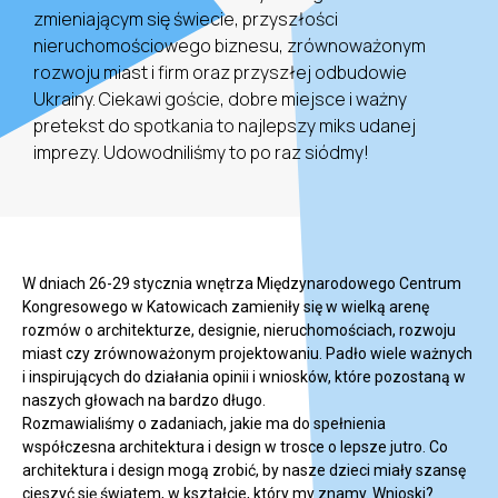
zmieniającym się świecie, przyszłości
nieruchomościowego biznesu, zrównoważonym
rozwoju miast i firm oraz przyszłej odbudowie
Ukrainy. Ciekawi goście, dobre miejsce i ważny
pretekst do spotkania to najlepszy miks udanej
imprezy. Udowodniliśmy to po raz siódmy!
W dniach 26-29 stycznia wnętrza Międzynarodowego Centrum
Kongresowego w Katowicach zamieniły się w wielką arenę
rozmów o architekturze, designie, nieruchomościach, rozwoju
miast czy zrównoważonym projektowaniu. Padło wiele ważnych
i inspirujących do działania opinii i wniosków, które pozostaną w
naszych głowach na bardzo długo.
Rozmawialiśmy o zadaniach, jakie ma do spełnienia
współczesna architektura i design w trosce o lepsze jutro. Co
architektura i design mogą zrobić, by nasze dzieci miały szansę
cieszyć się światem, w kształcie, który my znamy. Wnioski?