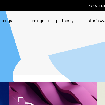
POPRZEDNIE
program
prelegenci
partnerzy
strefa w