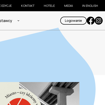
 EDYCJE
KONTAKT
HOTELE
MEDIA
IN ENGLISH
ystawcy
Logowanie