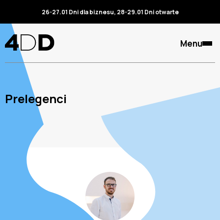
26-27.01 Dni dla biznesu, 28-29.01 Dni otwarte
Menu
Prelegenci