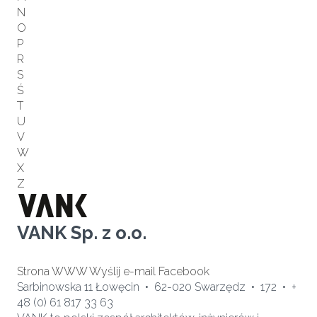
N
O
P
R
S
Ś
T
U
V
W
X
Z
VANK Sp. z o.o.
Strona WWW
Wyślij e-mail
Facebook
Sarbinowska 11 Łowęcin • 62-020 Swarzędz • 172 • +
48 (0) 61 817 33 63