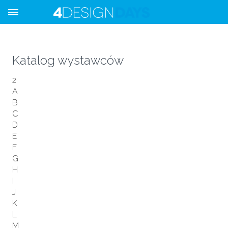
Katalog wystawców
2
A
B
C
D
E
F
G
H
I
J
K
L
M