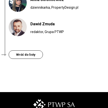
dziennikarka, PropertyDesign.pl
Dawid Zmuda
redaktor, Grupa PTWP
Wróć do listy