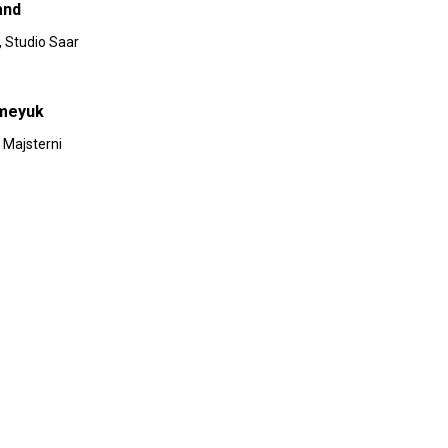
and
, Studio Saar
meyuk
 Majsterni