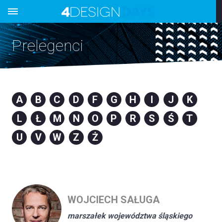
Prelegenci
A
B
C
D
F
G
H
I
J
K
L
Ł
M
N
O
P
R
S
Ś
T
U
V
W
Z
Ż
WOJCIECH SAŁUGA
marszałek województwa śląskiego