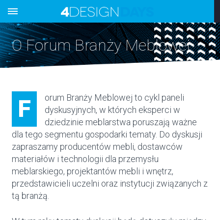
O Forum Branży Meblowej
orum Branży Meblowej to cykl paneli
F
dyskusyjnych, w których eksperci w
dziedzinie meblarstwa poruszają ważne
dla tego segmentu gospodarki tematy. Do dyskusji
zapraszamy producentów mebli, dostawców
materiałów i technologii dla przemysłu
meblarskiego, projektantów mebli i wnętrz,
przedstawicieli uczelni oraz instytucji związanych z
tą branżą.