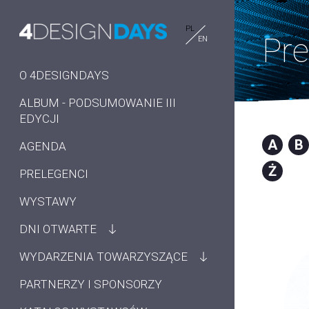
PL
Pre
EN
O 4DESIGNDAYS
ALBUM - PODSUMOWANIE III
EDYCJI
A
B
AGENDA
Ż
PRELEGENCI
WYSTAWY
DNI OTWARTE
WYDARZENIA TOWARZYSZĄCE
PARTNERZY I SPONSORZY