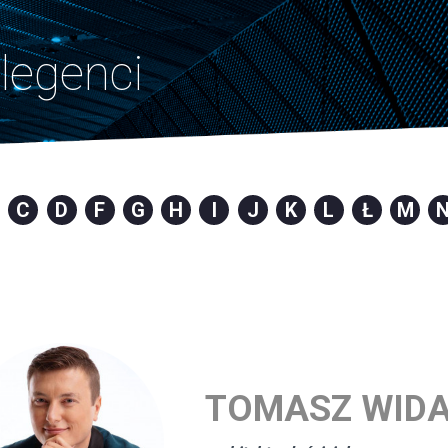
legenci
C
D
F
G
H
I
J
K
L
Ł
M
TOMASZ WID