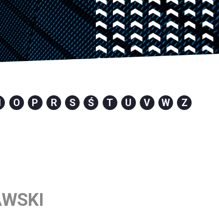
N
O
P
R
S
Ś
T
U
V
W
Z
AWSKI