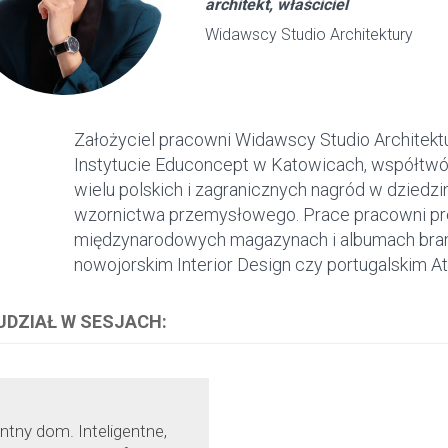
architekt, właściciel
Widawscy Studio Architektury
Założyciel pracowni Widawscy Studio Architektu
Instytucie Educoncept w Katowicach, współtwór
wielu polskich i zagranicznych nagród w dziedzi
wzornictwa przemysłowego. Prace pracowni pre
międzynarodowych magazynach i albumach bra
nowojorskim Interior Design czy portugalskim Att
 UDZIAŁ W SESJACH:
entny dom. Inteligentne,