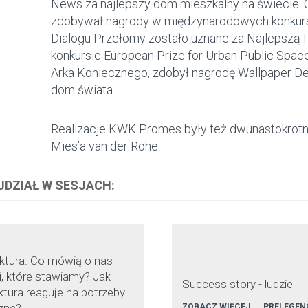
News za najlepszy dom mieszkalny na świecie. O
zdobywał nagrody w międzynarodowych konkurs
Dialogu Przełomy zostało uznane za Najlepszą 
konkursie European Prize for Urban Public Space
Arka Koniecznego, zdobył nagrodę Wallpaper De
dom świata.
Realizacje KWK Promes były też dwunastokrotn
Mies’a van der Rohe.
 UDZIAŁ W SESJACH:
ektura. Co mówią o nas
i, które stawiamy? Jak
Success story - ludzie
ktura reaguje na potrzeby
ZOBACZ WIĘCEJ
PRELEGEN