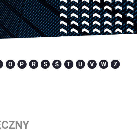
N
O
P
R
S
Ś
T
U
V
W
Z
ECZNY