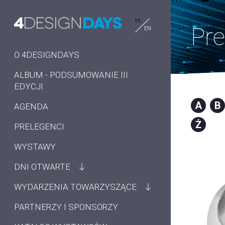
PL
Pre
EN
O 4DESIGNDAYS
ALBUM - PODSUMOWANIE III
EDYCJI
A
B
AGENDA
Ż
PRELEGENCI
WYSTAWY
DNI OTWARTE
WYDARZENIA TOWARZYSZĄCE
PARTNERZY I SPONSORZY