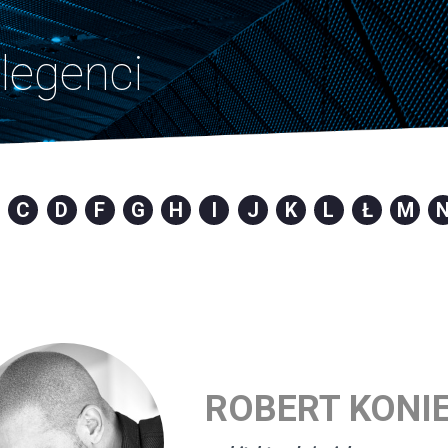
legenci
C
D
F
G
H
I
J
K
L
Ł
M
ROBERT KONI