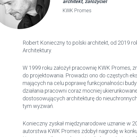
architekt, założyciel
KWK Promes
Robert Konieczny to polski architekt, od 2019 r
Architektury.
W 1999 roku założył pracownię KWK Promes, zn
do projektowania. Prowadzi ono do częstych e
mających na celu poprawę funkcjonalności budynk
działania pracowni coraz mocniej ukierunkowan
dostosowujących architekturę do nieuchronnych 
tym wyzwań.
Konieczny zyskał międzynarodowe uznanie w 200
autorstwa KWK Promes zdobył nagrodę w konkur