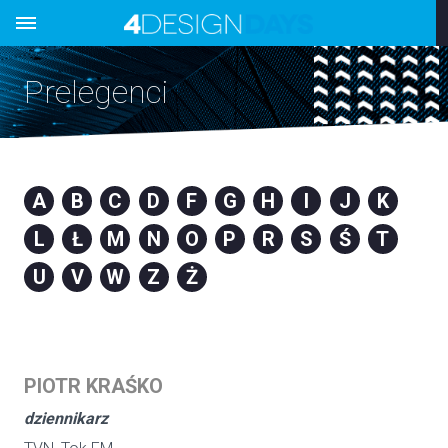
Prelegenci
A
B
C
D
F
G
H
I
J
K
L
Ł
M
N
O
P
R
S
Ś
T
U
V
W
Z
Ż
PIOTR KRAŚKO
dziennikarz