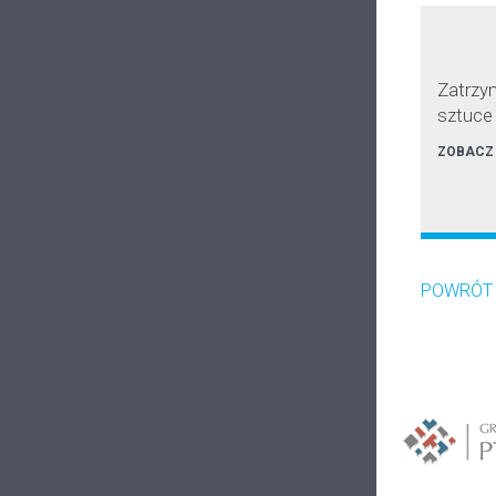
Zatrzym
sztuce 
ZOBACZ
POWRÓT