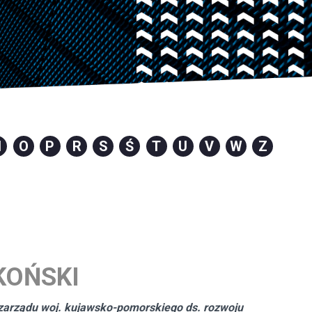
N
O
P
R
S
Ś
T
U
V
W
Z
KOŃSKI
 zarządu woj. kujawsko-pomorskiego ds. rozwoju