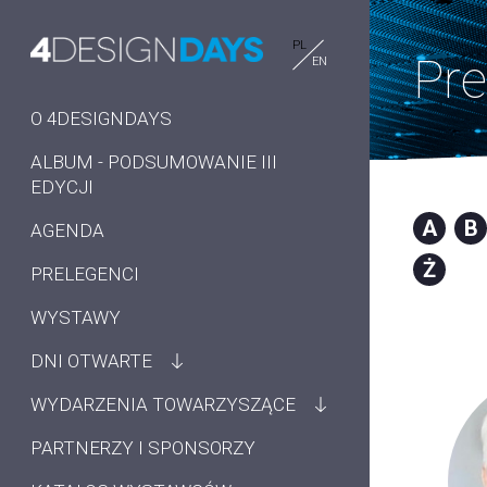
PL
Pre
EN
O 4DESIGNDAYS
ALBUM - PODSUMOWANIE III
EDYCJI
A
B
AGENDA
Ż
PRELEGENCI
WYSTAWY
DNI OTWARTE
WYDARZENIA TOWARZYSZĄCE
PARTNERZY I SPONSORZY