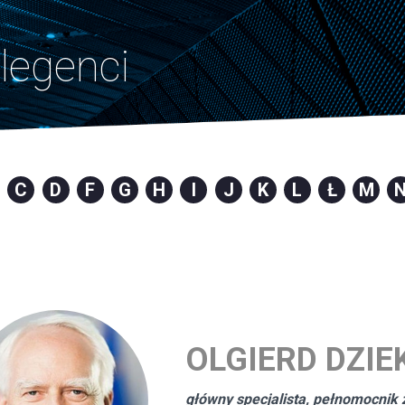
legenci
C
D
F
G
H
I
J
K
L
Ł
M
OLGIERD DZIE
główny specjalista, pełnomocnik