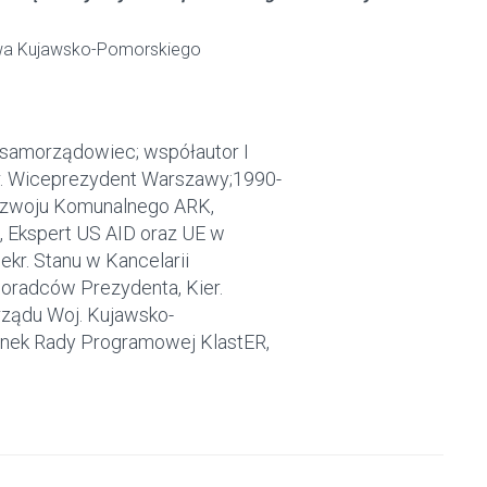
wa Kujawsko-Pomorskiego
j, samorządowiec; współautor I
r. Wiceprezydent Warszawy;1990-
Rozwoju Komunalnego ARK,
 Ekspert US AID oraz UE w
 Sekr. Stanu w Kancelarii
oradców Prezydenta, Kier.
rządu Woj. Kujawsko-
onek Rady Programowej KlastER,