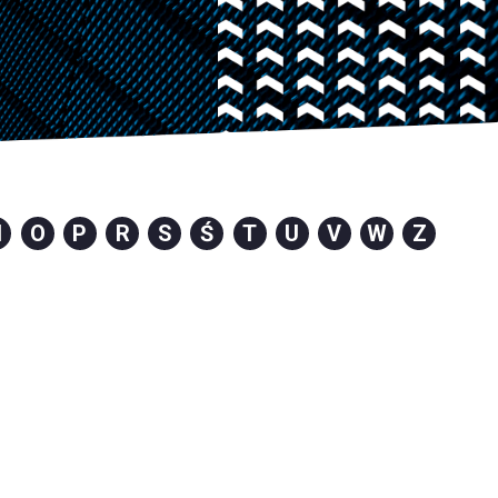
N
O
P
R
S
Ś
T
U
V
W
Z