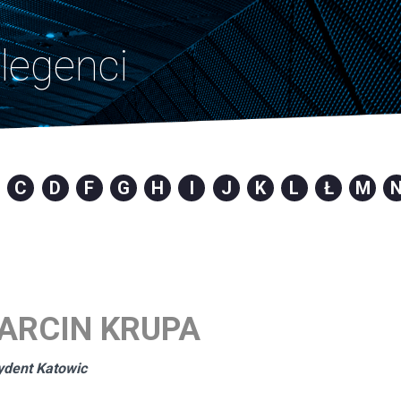
legenci
C
D
F
G
H
I
J
K
L
Ł
M
ARCIN KRUPA
ydent Katowic