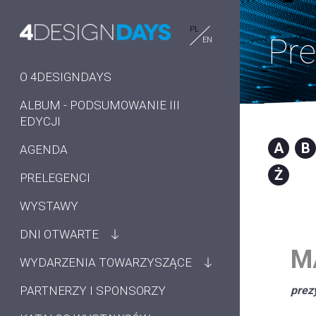
PL
Pre
EN
O 4DESIGNDAYS
ALBUM - PODSUMOWANIE III
EDYCJI
A
B
AGENDA
Ż
PRELEGENCI
WYSTAWY
DNI OTWARTE
M
WYDARZENIA TOWARZYSZĄCE
PARTNERZY I SPONSORZY
prez