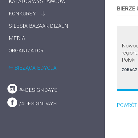
KATALOG WYSTAWCÓW
BIERZE
KONKURSY
SILESIA BAZAAR DIZAJN
MEDIA
Nowocz
ORGANIZATOR
region
Polski
BIEŻĄCA EDYCJA
ZOBACZ
#4DESIGNDAYS
/4DESIGNDAYS
POWRÓT