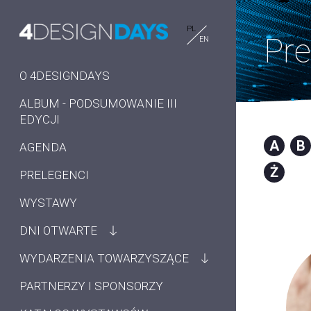
PL
Pre
EN
O 4DESIGNDAYS
ALBUM - PODSUMOWANIE III
EDYCJI
A
B
AGENDA
Ż
PRELEGENCI
WYSTAWY
DNI OTWARTE
WYDARZENIA TOWARZYSZĄCE
PARTNERZY I SPONSORZY