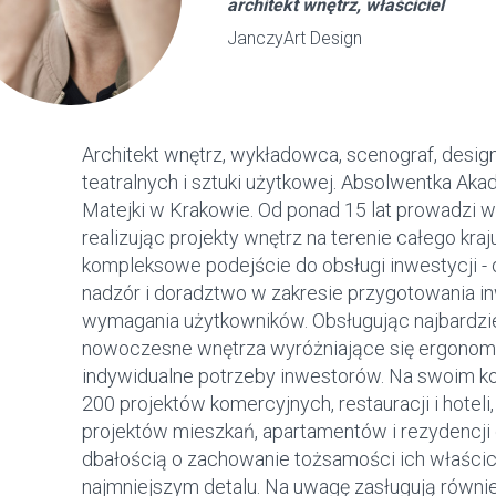
architekt wnętrz, właściciel
JanczyArt Design
Architekt wnętrz, wykładowca, scenograf, desig
teatralnych i sztuki użytkowej. Absolwentka Aka
Matejki w Krakowie. Od ponad 15 lat prowadzi w
realizując projekty wnętrz na terenie całego kraj
kompleksowe podejście do obsługi inwestycji - 
nadzór i doradztwo w zakresie przygotowania in
wymagania użytkowników. Obsługując najbardzi
nowoczesne wnętrza wyróżniające się ergonomią
indywidualne potrzeby inwestorów. Na swoim k
200 projektów komercyjnych, restauracji i hotel
projektów mieszkań, apartamentów i rezydencji
dbałością o zachowanie tożsamości ich właścici
najmniejszym detalu. Na uwagę zasługują również