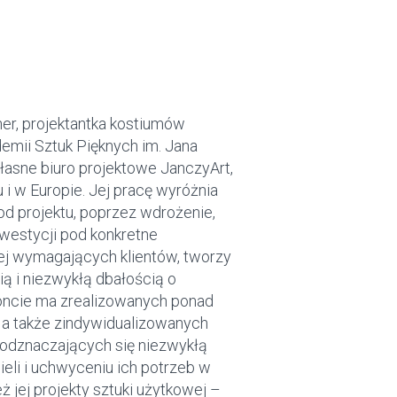
ner, projektantka kostiumów
demii Sztuk Pięknych im. Jana
łasne biuro projektowe JanczyArt,
u i w Europie. Jej pracę wyróżnia
od projektu, poprzez wdrożenie,
westycji pod konkretne
ej wymagających klientów, tworzy
 i niezwykłą dbałością o
oncie ma zrealizowanych ponad
i, a także zindywidualizowanych
 odznaczających się niezwykłą
eli i uchwyceniu ich potrzeb w
 jej projekty sztuki użytkowej –