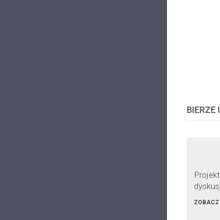
BIERZE
Projekt
dyskus
ZOBACZ