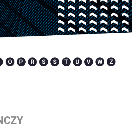
N
O
P
R
S
Ś
T
U
V
W
Z
NCZY