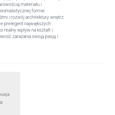
urowością materiału i
imalistycznej formie.
źmi i rozwój architektury wnętrz.
kże prelegent największych
o realny wpływ na kształt i
wość zarażania swoją pasją i
skusja
CI