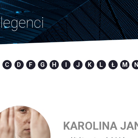
legenci
C
D
F
G
H
I
J
K
L
Ł
M
KAROLINA JA