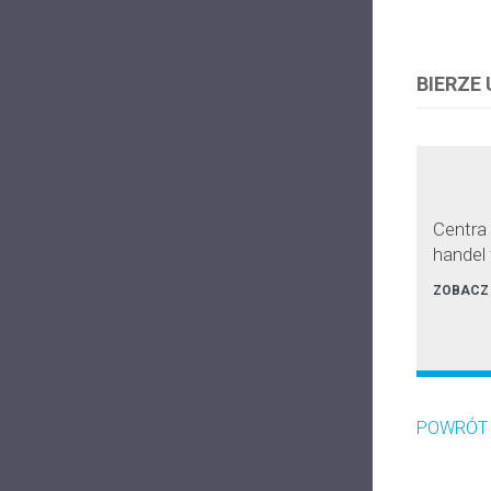
BIERZE
Centra
handel
ZOBACZ
POWRÓT