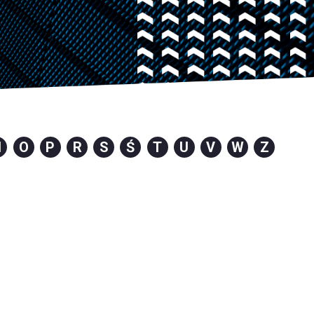
N
O
P
R
S
Ś
T
U
V
W
Z