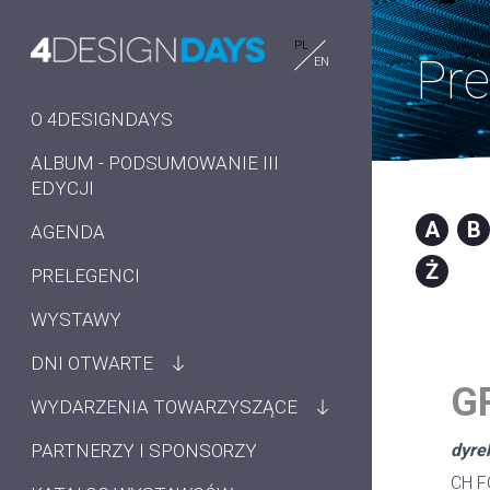
PL
Pre
EN
O 4DESIGNDAYS
ALBUM - PODSUMOWANIE III
EDYCJI
A
B
AGENDA
Ż
PRELEGENCI
WYSTAWY
DNI OTWARTE
G
WYDARZENIA TOWARZYSZĄCE
PARTNERZY I SPONSORZY
dyre
CH F