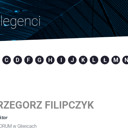
legenci
C
D
F
G
H
I
J
K
L
Ł
M
RZEGORZ FILIPCZYK
ktor
ORUM w Gliwicach