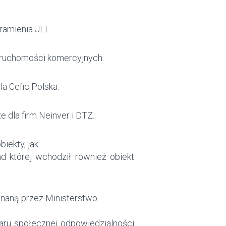
ramienia JLL.
eruchomości komercyjnych.
a Cefic Polska.
 dla firm Neinver i DTZ.
iekty, jak:
ad której wchodził również obiekt
znaną przez Ministerstwo
zaru społecznej odpowiedzialności