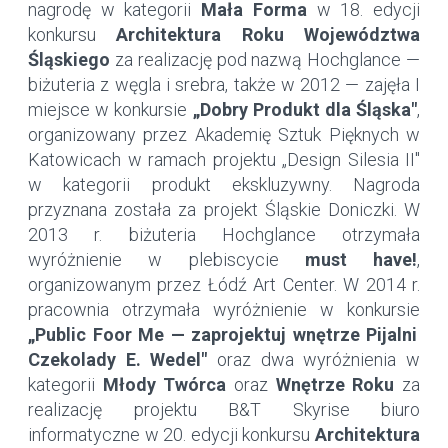
nagrodę w kategorii
Mała Forma
w 18. edycji
konkursu
Architektura Roku Województwa
Śląskiego
za realizację pod nazwą Hochglance —
biżuteria z węgla i srebra, także w 2012 — zajęła I
miejsce w konkursie
„Dobry Produkt dla Śląska"
,
organizowany przez Akademię Sztuk Pięknych w
Katowicach w ramach projektu „Design Silesia II"
w kategorii produkt ekskluzywny. Nagroda
przyznana została za projekt Śląskie Doniczki. W
2013 r. biżuteria Hochglance otrzymała
wyróżnienie w plebiscycie
must have!
,
organizowanym przez Łódź Art Center. W 2014 r.
pracownia otrzymała wyróżnienie w konkursie
„Public Foor Me — zaprojektuj wnętrze Pijalni
Czekolady E. Wedel"
oraz dwa wyróżnienia w
kategorii
Młody Twórca
oraz
Wnętrze Roku
za
realizację projektu B&T Skyrise biuro
informatyczne w 20. edycji konkursu
Architektura