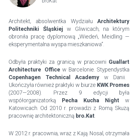
broKat
Architekt, absolwentka Wydziału
Architektury
Politechniki Śląskiej
w Gliwicach, na którym
obroniła pracę dyplomową „Wiedeń, Meidling —
eksperymentalna wyspa mieszkaniowa”.
Odbyła praktyki za granicą w pracowni
Guallart
Architecture
Office
w Barcelonie. Stypendystka
Copenhagen Technical Academy
w Danii.
Ukończyła również praktyki w biurze
KWK Promes
(2007—2008). Przez 9 edycji była
współorganizatorką
Pecha Kucha Night
w
Katowicach. Od 2010 r. prowadzi z Romą Skuzą
pracownię architektoniczną
bro.Kat
.
W 2012 r. pracownia, wraz z Kają Nosal, otrzymała