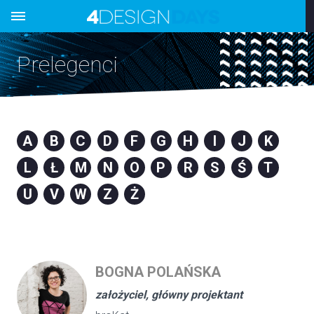
Prelegenci
A
B
C
D
F
G
H
I
J
K
L
Ł
M
N
O
P
R
S
Ś
T
U
V
W
Z
Ż
BOGNA POLAŃSKA
założyciel, główny projektant