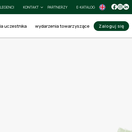
LEGENCI
KONTAKT
PARTNERZY
E-KATALOG
la uczestnika
wydarzenia towarzyszące
Zaloguj się