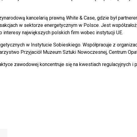
narodową kancelarią prawną White & Case, gdzie był partnerem
ansakcjach w sektorze energetycznym w Polsce. Jest współzał
 interesy największych polskich firm wobec instytucji UE.
rgetycznych w Instytucie Sobieskiego. Współpracuje z organiza
rzystwo Przyjaciół Muzeum Sztuki Nowoczesnej, Centrum Opatrzn
ktyce zawodowej koncentruje się na kwestiach regulacyjnych i pu