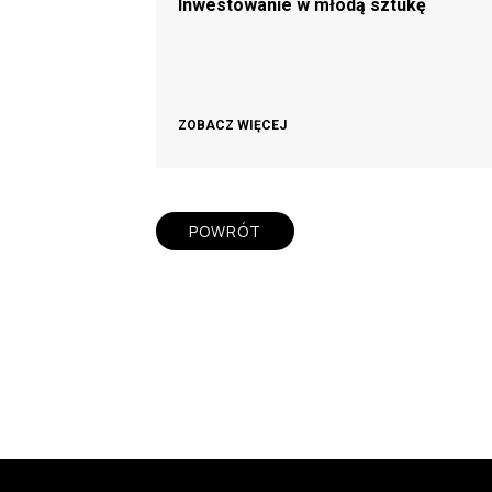
Inwestowanie w młodą sztukę
ZOBACZ WIĘCEJ
POWRÓT