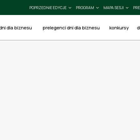
POPRZEDNIE EDYCJE
PROGRAM
MAPA SESJI
PRE
ni dla biznesu
prelegenci dni dla biznesu
konkursy
d