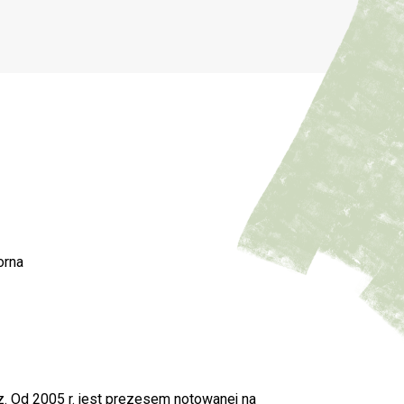
orna
z. Od 2005 r. jest prezesem notowanej na