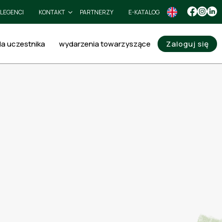
LEGENCI
KONTAKT
PARTNERZY
E-KATALOG
la uczestnika
wydarzenia towarzyszące
Zaloguj się