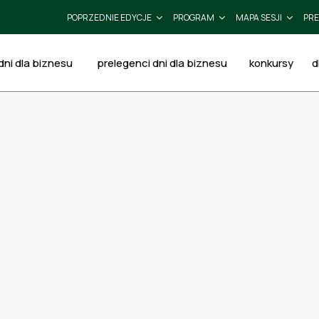
POPRZEDNIE EDYCJE
PROGRAM
MAPA SESJI
PRE
ni dla biznesu
prelegenci dni dla biznesu
konkursy
d